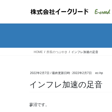
コ
ナ
ン
ビ
テ
ゲ
ン
ー
ツ
シ
へ
ョ
ス
ン
キ
に
ッ
移
HOME
所長のつぶやき
インフレ加速の足音
プ
動
2022年2月7日
/ 最終更新日時 :
2022年2月7日
ec-hp
インフレ加速の足音
蓼沼です。