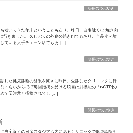
所長のつぶやき
落ち着いてきた年末ということもあり、昨日、自宅近くの 焼き肉
に行きました。 久しぶりの外食の焼き肉でもあり、全品食べ放
している大手チェーン店でもあ […]
所長のつぶやき
受診した健康診断の結果を聞きに昨日、受診したクリニックに行
前くらいからほぼ毎回指摘を受ける項目は肝機能の「r-GTP]の
めで要注意と指摘されてし […]
所長のつぶやき
断
日に自宅近くの日産スタジアム内にあるクリニックで健康診断を