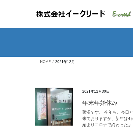
コ
ナ
ン
ビ
テ
ゲ
ン
ー
ツ
シ
へ
ョ
ス
ン
キ
に
ッ
移
HOME
2021年12月
プ
動
2021年12月30日
年末年始休み
蓼沼です。 今年も、今日
来ておりますが、新年は4
始まりコロナで終わったよう