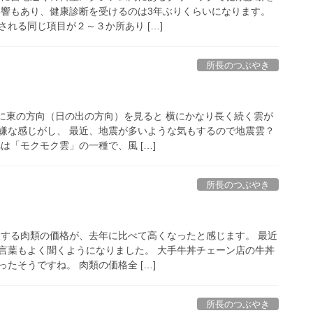
影響もあり、健康診断を受けるのは3年ぶりくらいになります。
れる同じ項目が２～３か所あり […]
所長のつぶやき
ぎに東の方向（日の出の方向）を見ると 横にかなり長く続く雲が
嫌な感じがし、 最近、地震が多いような気もするので地震雲？
は「モクモク雲」の一種で、風 […]
所長のつぶやき
入する肉類の価格が、去年に比べて高くなったと感じます。 最近
言葉もよく聞くようになりました。 大手牛丼チェーン店の牛丼
たそうですね。 肉類の価格全 […]
所長のつぶやき