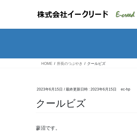
コ
ナ
ン
ビ
テ
ゲ
ン
ー
ツ
シ
へ
ョ
ス
ン
キ
に
ッ
移
HOME
所長のつぶやき
クールビズ
プ
動
2023年6月15日
/ 最終更新日時 :
2023年6月15日
ec-hp
クールビズ
蓼沼です。