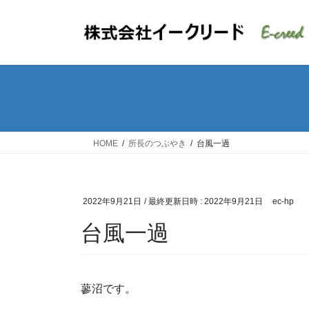
コ
ナ
ン
ビ
テ
ゲ
ン
ー
ツ
シ
へ
ョ
ス
ン
キ
に
ッ
移
HOME
所長のつぶやき
台風一過
プ
動
2022年9月21日
/ 最終更新日時 :
2022年9月21日
ec-hp
台風一過
蓼沼です。