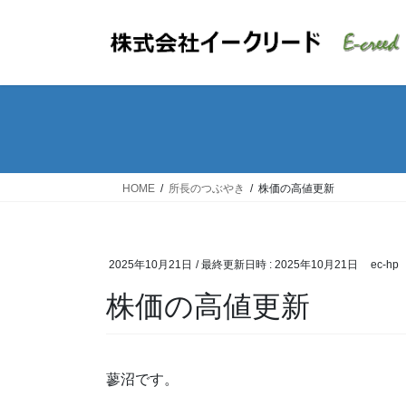
コ
ナ
ン
ビ
テ
ゲ
ン
ー
ツ
シ
へ
ョ
ス
ン
キ
に
ッ
移
HOME
所長のつぶやき
株価の高値更新
プ
動
2025年10月21日
/ 最終更新日時 :
2025年10月21日
ec-hp
株価の高値更新
蓼沼です。