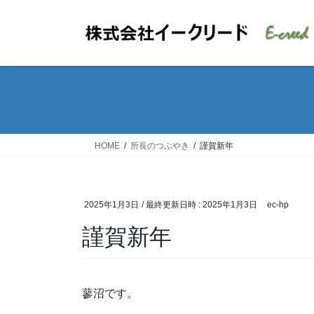
コ
ナ
ン
ビ
テ
ゲ
ン
ー
ツ
シ
へ
ョ
ス
ン
キ
に
ッ
移
HOME
所長のつぶやき
謹賀新年
プ
動
2025年1月3日
/ 最終更新日時 :
2025年1月3日
ec-hp
謹賀新年
蓼沼です。