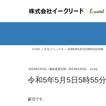
コ
ナ
ン
ビ
テ
ゲ
ン
ー
ツ
シ
へ
ョ
ス
ン
キ
に
ッ
移
HOME
所長のつぶやき
令和5年5月5日5時55分55秒
プ
動
2023年5月6日
/ 最終更新日時 :
2023年5月6日
ec-hp
令和5年5月5日5時55分
蓼沼です。