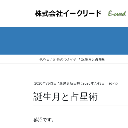
コ
ナ
ン
ビ
テ
ゲ
ン
ー
ツ
シ
へ
ョ
ス
ン
キ
に
ッ
移
HOME
所長のつぶやき
誕生月と占星術
プ
動
2026年7月3日
/ 最終更新日時 :
2026年7月3日
ec-hp
誕生月と占星術
蓼沼です。